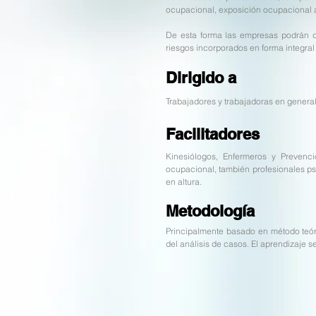
ocupacional, exposición ocupacional a 
De esta forma las empresas podrán da
riesgos incorporados en forma integral
Dirigido a
Trabajadores y trabajadoras en genera
Facilitadores
Kinesiólogos, Enfermeros y Prevenc
ocupacional, también profesionales ps
en altura.
Metodología
Principalmente basado en método teóric
del análisis de casos. El aprendizaje 