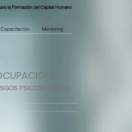
ara la Formación del Capital Humano
Capacitación
Mentoring
ón
 OCUPACIONAL
ESGOS PSICOSOCIALES -