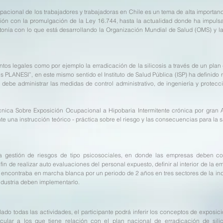
pacional de los trabajadores y trabajadoras en Chile es un tema de alta importan
ión con la promulgación de la Ley 16.744, hasta la actualidad donde ha impuls
ntonía con lo que está desarrollando la Organización Mundial de Salud (OMS) y l
os legales como por ejemplo la erradicación de la silicosis a través de un plan d
is PLANESI”, en este mismo sentido el Instituto de Salud Pública (ISP) ha definido
debe administrar las medidas de control administrativo, de ingeniería y protecci
ica Sobre Exposición Ocupacional a Hipobaria Intermitente crónica por gran Al
 una instrucción teórico - práctica sobre el riesgo y las consecuencias para la
a gestión de riesgos de tipo psicosociales, en donde las empresas deben con
fin de realizar auto evaluaciones del personal expuesto, definir al interior de la
e encontraba en marcha blanca por un periodo de 2 años en tres sectores de la ind
industria deben implementarlo.
llado todas las actividades, el participante podrá inferir los conceptos de exposic
cular a los que tiene relación con el plan nacional de erradicación de sili