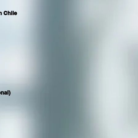
 Chile
nal)