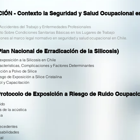
N - Contexto la Seguridad y Salud Ocupacional en
Accidentes del Trabajo y Enfermedades Profesionales
o Sobre Condiciones Sanitarias Básicas en los Lugares de Trabajo
ones al marco legal normativo en seguridad y salud ocupacional en Chile.
n Nacional de Erradicación de la Silicosis)
exposición a la Silicosis en Chile
acterísticas, Complicaciones y Factores Determinantes
ción a Polvo de Sílice
go de Exposición a Sílice Cristalina
ol y Capacitación
tocolo de Exposición a Riesgo de Ruido Ocupacio
ido
 de la acústica
ca
tecedentes
sabilidades
al