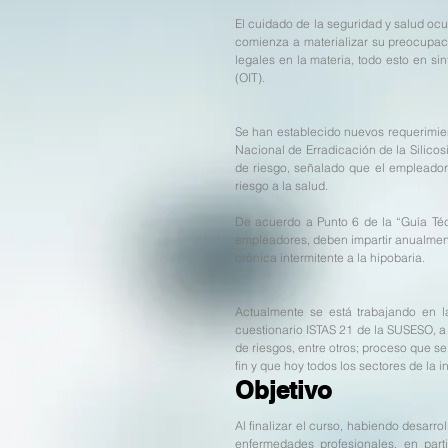
El cuidado de la seguridad y salud ocu
comienza a materializar su preocupac
legales en la materia, todo esto en si
(OIT).
Se han establecido nuevos requerimient
Nacional de Erradicación de la Silicos
de riesgo, señalado que el empleador 
riesgo a la salud.
De acuerdo a Punto 6 de la “Guía Técn
empleadores, deben impartir anualmente
crónica intermitente a la hipobaria.
Actualmente se está trabajando en l
cuestionario ISTAS 21 de la SUSESO, a 
de riesgos, entre otros; proceso que s
fin y que hoy todos los sectores de la 
Objetivo
Al finalizar el curso, habiendo desarro
enfermedades profesionales, en parti