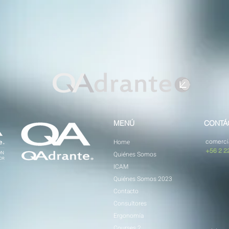
MENÚ
CONTÁ
Home
comerci
+56 2 2
Quiénes Somos
ICAM
Quiénes Somos 2023
Contacto
Consultores
Ergonomía
Courses 2