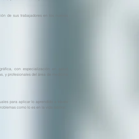
ción de sus trabajadores en los nuevos
ráfica, con especialización en salud
s, y profesionales del área de medicina
uales para aplicar lo aprendido a través
problemas como lo es en la vida laboral.