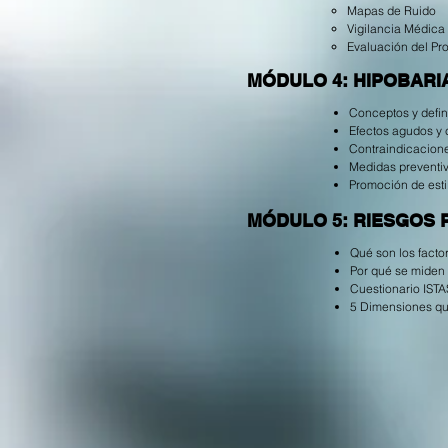
Mapas de Ruido
Vigilancia Médica 
Evaluación del Pr
MÓDULO 4: HIPOBARIA (
Conceptos y defini
Efectos agudos y 
Contraindicaciones
Medidas preventiva
Promoción de estil
MÓDULO 5: RIESGOS 
Qué son los facto
Por qué se miden 
Cuestionario IST
5 Dimensiones qu