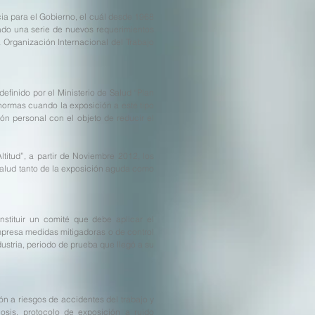
cia para el Gobierno, el cuál desde 1968
ado una serie de nuevos requerimientos
a Organización Internacional del Trabajo
efinido por el Ministerio de Salud “Plan
 normas cuando la exposición a este tipo
ón personal con el objeto de reducir el
titud”, a partir de Noviembre 2012, los
 salud tanto de la exposición aguda como
stituir un comité que debe aplicar el
 empresa medidas mitigadoras o de control
ustria, periodo de prueba que llegó a su
ión a riesgos de accidentes del trabajo y
cosis, protocolo de exposición a ruido