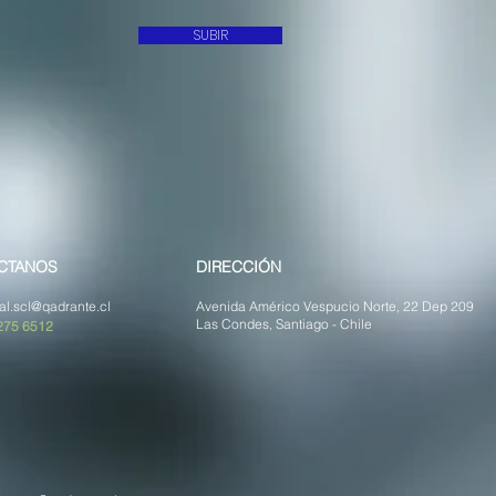
SUBIR
CTANOS
DIRECCIÓN
al.scl@qadrante.cl
Avenida Américo Vespucio Norte, 22 Dep 209
Las Condes, Santiago - Chile
275 6512