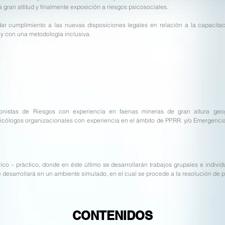
gran altitud y finalmente exposición a riesgos psicosociales.
r cumplimiento a las nuevas disposiciones legales en relación a la capacita
 y con una metodología inclusiva.
l
ionistas de Riesgos con experiencia en faenas mineras de gran altura geog
icólogos organizacionales con experiencia en el ámbito de PP.RR. y/o Emergencia
o – práctico, donde en éste último se desarrollarán trabajos grupales e individ
se desarrollará en un ambiente simulado, en el cual se procede a la resolución de 
CONTENIDOS