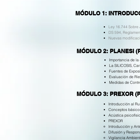
MÓDULO 1: INTRODUCCIÓ
Ley 16.744 Sobre 
DS 594, Reglament
Nuevas modificaci
MÓDULO 2: PLANESI (Pla
Importancia de la 
La SILICOSIS, Car
Fuentes de Exposi
Evaluación de Ries
Medidas de Contr
MÓDULO 3: PREXOR (Pro
Introducción al Ru
Conceptos básicos
Acústica psicofísi
PREXOR
Introducción y An
Difusión y Respon
Vigilancia Ambient