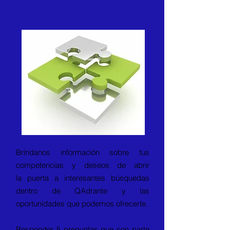
Bríndanos información sobre tus
competencias y deseos de abrir
la puerta a interesantes búsquedas
dentro de QAdrante y las
oportunidades que podemos ofrecerte.
Responder 5 preguntas que son parte