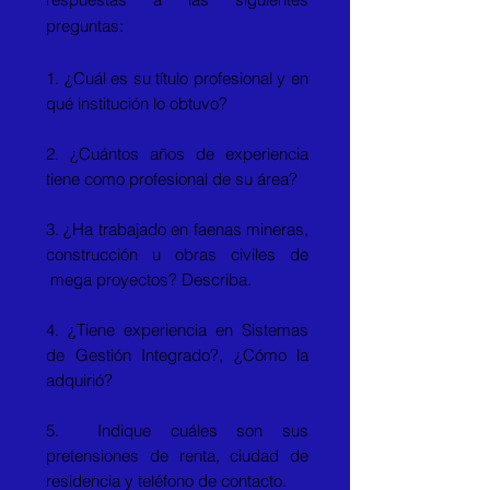
preguntas:
1. ¿Cuál es su título profesional y en
qué institución lo obtuvo?
2. ¿Cuántos años de experiencia
tiene como profesional de su área?
3. ¿Ha trabajado en faenas mineras,
construcción u obras civiles de
mega proyectos? Describa.
4. ¿Tiene experiencia en Sistemas
de Gestión Integrado?, ¿Cómo la
adquirió?
5. Indique cuáles son sus
pretensiones de renta, ciudad de
residencia y teléfono de contacto.